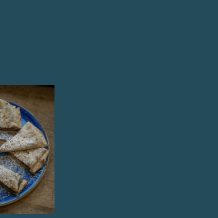
Jambon cru Gran Milano (+
5,0
Jambon cuit à la Truffe (+
5,00
€
re aussi…
Pancetta (+
2,50
€
)
Magret de canard séché (+
2,50
Bœuf fumé (+
5,00
€
)
DE LA MER
Saumon gravlax maison (+
2,50
Anchois (+
1,40
€
)
LES FROMAGES / CRÈMERIES