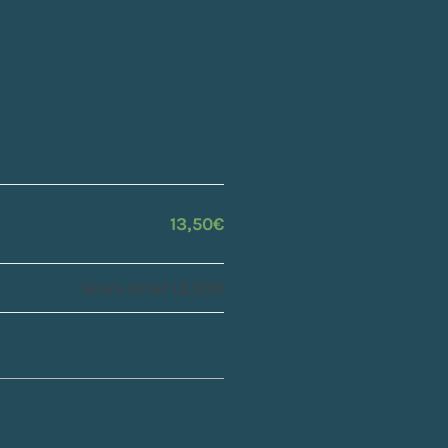
)
13,50€
Sous-total
13,50€
0
€
)