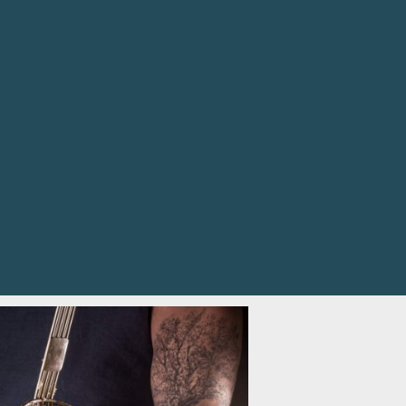
0
€
)