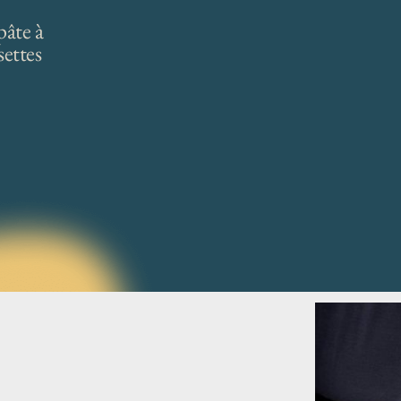
Crème fraîche (toping) (+
1,40
€
)
pâte à
Fromage de chèvre (+
1,40
€
)
settes
Gorgonzola (+
1,40
€
)
Tomme du Piémont (+
1,40
€
)
Mozzarella (+
2,50
€
)
Scamorza (+
2,50
€
)
Burrata (+
5,50
€
)
Parmigiano copeaux (+
1,40
€
)
Camembert de bufflonne (+
2,5
LES LÉGUMES