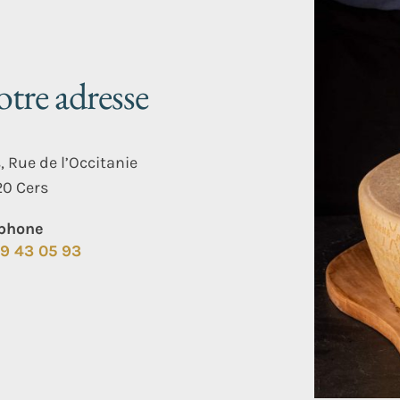
Champignons (+
1,40
€
)
Oignons confits (+
1,40
€
)
tre adresse
Salade Assaisonnée (+
1,40
€
)
s, Rue de l’Occitanie
Artichauts à l’huile (+
1,40
€
)
0 Cers
Tomates cerises Italiennes (+
1
éphone
Pomme de terre (+
1,40
€
)
9 43 05 93
Oignons Crispy (+
1,40
€
)
LES CONDIMENTS / AUTRES
Aïl (+
1,40
€
)