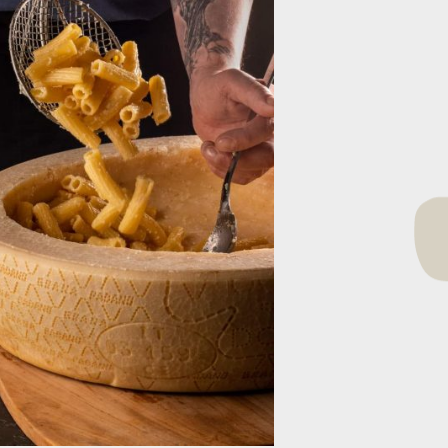
,40
€
)