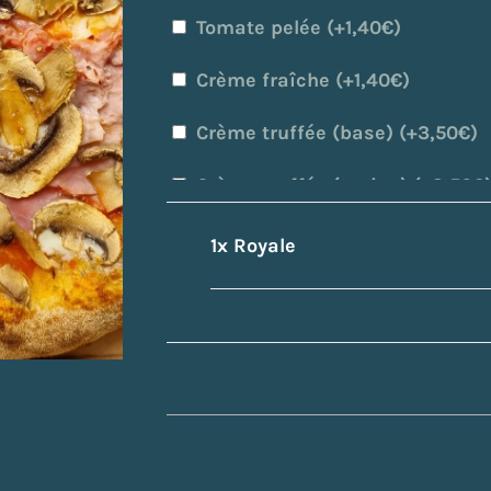
Tomate pelée (+
1,40
€
)
Crème fraîche (+
1,40
€
)
Crème truffée (base) (+
3,50
€
)
Crème truffée (toping) (+
3,50
€
Crème au cumin (+
1,40
€
)
1x
Royale
Crème de cèpes (+
3,50
€
)
LES CHARCUTERIES
Jambon cuit (+
2,50
€
)
Pepperoni (salami épicé) (+
2,5