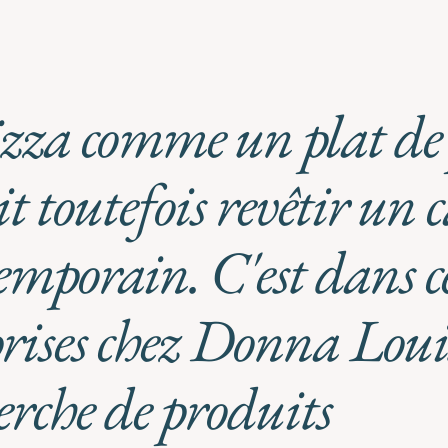
izza comme un plat de
t toutefois revêtir un 
emporain. C'est dans ce
prises chez Donna Loui
erche de produits