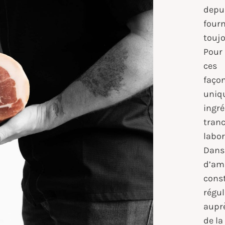
depu
four
toujo
Pour 
ces 
faç
uniq
ingr
tran
labor
Dan
d’am
cons
régu
aupr
de la