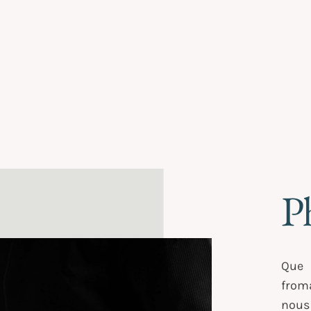
P
Que 
from
nous