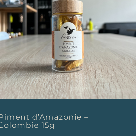
Piment d’Amazonie –
Colombie 15g