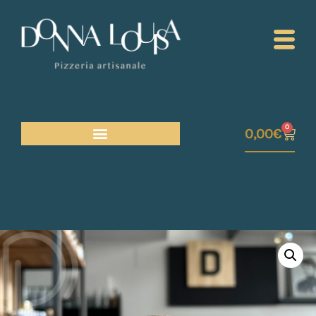
0
0,00
€