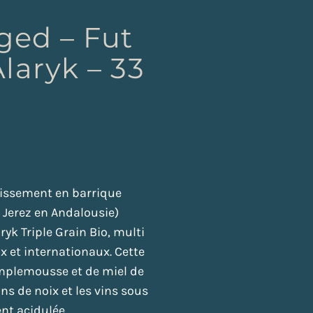
ged – Fut
laryk – 33
illissement en barrique
e Jerez en Andalousie)
yk Triple Grain Bio, multi
x et internationaux. Cette
amplemousse et de miel de
ns de noix et les vins sous
nt acidulée.